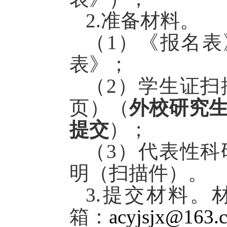
2.准备材料
。
（
1
）《
报名表
表
》；
（
2
）
学生证扫
页）
（
外校研究
提交
）；
（
3
）
代表性
科
明（扫描件）
。
3
.
提交材料。
箱：
acyjsjx@163.