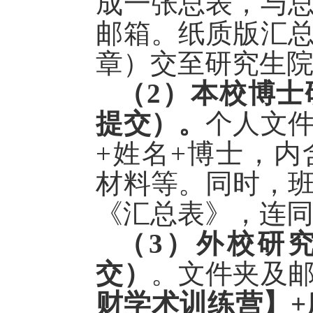
成一张总表，与
邮箱。纸质版汇
章）交至研究生
（
2）本校博士
提交）。
个人文
+姓名+博士，
材料等。同时，
《汇总表》，连
（
3
）
外校研
交）
。文件夹及
财学术训练
营
】