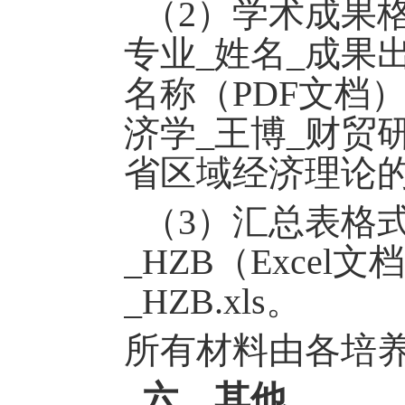
（
2）
学术成果
专业
_姓名_
成果
名称
（
PDF文档
济学
_王博_财贸研
省区域经济理论的
（
3
）汇总表格
_HZB（Exce
_HZB.xls。
所有材料由各培
六、其他